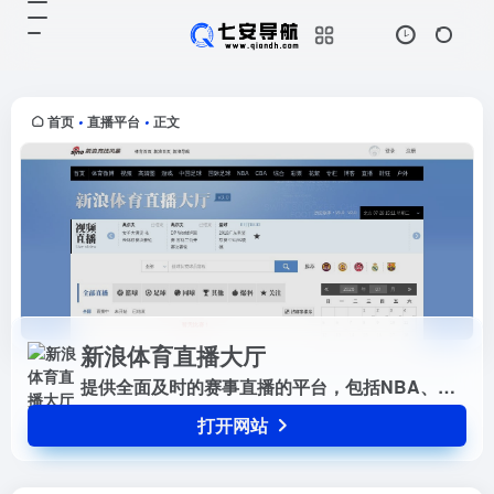
新浪体育直播大厅
打开网站
提供全面及时的赛事直播的平台，包
括NBA、足球、英超、欧冠等各类
体育赛事的直播
首页
直播平台
正文
•
•
新浪体育直播大厅
提供全面及时的赛事直播的平台，包括NBA、足球、英超、欧冠等各类体育赛事的直播
打开网站