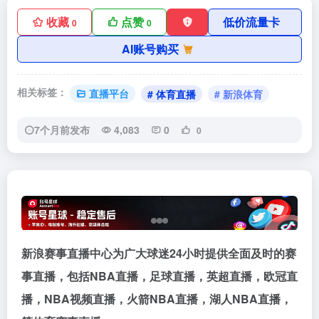
收藏
点赞
低价流量卡
0
0
AI账号购买
相关标签：
直播平台
# 体育直播
# 新浪体育
7个月前发布
4,083
0
0
新浪赛事直播中心为广大球迷24小时提供全面及时的赛
事直播，包括NBA直播，足球直播，英超直播，欧冠直
播，NBA视频直播，火箭NBA直播，湖人NBA直播，