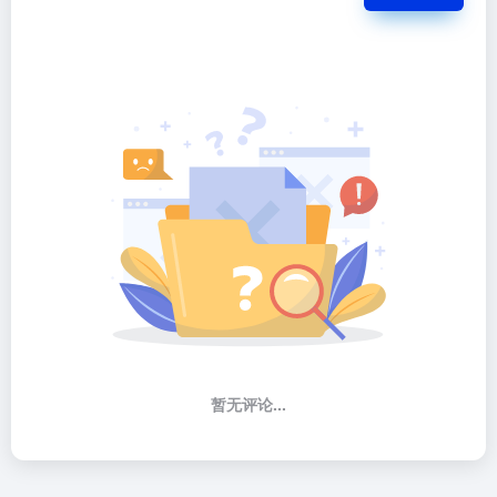
暂无评论...