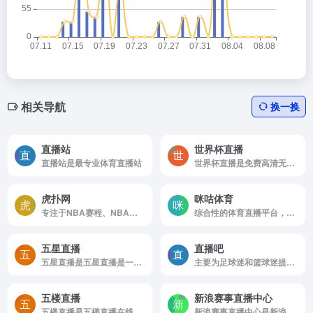
相关导航
换一换
直播站
世界杯直播
直播站是最专业体育直播站
世界杯直播是免费高清无插件在线直播
虎扑网
咪咕体育
专注于NBA赛程、NBA录像、NBA直播、NBA资讯、球员交易、足球、英超、电竞、LPL等全部篮球足球电竞赛事，并提供虎扑步行街社区服务
综合性的体育直播平台，涵盖了篮球、足球等多种体育赛事
五星直播
直播吧
五星直播是五星直播是一个高清的体育直播网站，高清直播足球、NBA、西甲、中超、网球、F1、斯诺克等体育比赛，更有高清HD录像及时发布，五星体育用心打造最好体育直播吧。
主要为足球迷和篮球迷提供直播、新闻资讯、数据、论坛社区、原创报道和视频集锦等服务
五楼直播
新浪赛事直播中心
五楼直播是五楼直播在线观看【高清免费无插件】五楼直播NBA直播在线观看,篮球NBA直播,足球直播,欧洲杯直播赛程表,英超直播,2022世界杯时间,世界杯分组,2022世界杯直播cctv5,世界杯积分榜、射...
新浪赛事直播中心是新浪赛事直播中心为广大球迷24小时提供全面及时的赛事直播,包括NBA直播,足球直播,英超直播,欧冠直播,NBA视频直播,火箭NBA直播,湖人NBA直播,等体育赛事直播