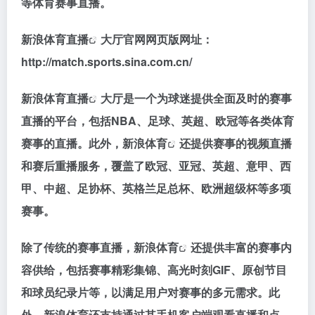
等体育赛事直播。
新浪
体育直播
大厅官网网页版网址：
http://match.sports.sina.com.cn/
新浪
体育直播
大厅是一个为球迷提供全面及时的赛事
直播的平台，包括NBA、足球、英超、欧冠等各类体育
赛事的直播。此外，
新浪体育
还提供赛事的视频直播
和赛后重播服务，覆盖了欧冠、亚冠、英超、意甲、西
甲、中超、足协杯、英格兰足总杯、欧洲超级杯等多项
赛事。
除了传统的赛事直播，
新浪体育
还提供丰富的赛事内
容供给，包括赛事精彩集锦、高光时刻GIF、原创节目
和球员纪录片等，以满足用户对赛事的多元需求。此
外，新浪体育还支持通过其手机客户端观看直播和点