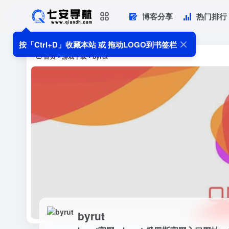
博客分享
热门排行
byrut
byrut官网，byrut-俄罗斯官网入
按「Ctrl+D」收藏本站 或 拖动LOGO到书签栏
首页
游戏下载
byrut
•
•
byrut