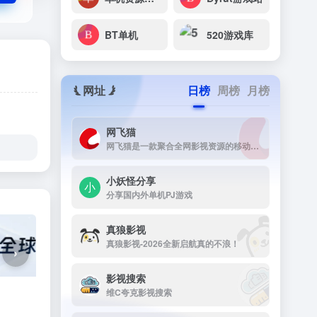
BT单机
520游戏库
网址
日榜
周榜
月榜
网飞猫
网飞猫是一款聚合全网影视资源的移动端播放应用，主打免费、高画...
小妖怪分享
分享国内外单机PJ游戏
真狼影视
真狼影视-2026全新启航真的不浪！
›
影视搜索
维C夸克影视搜索