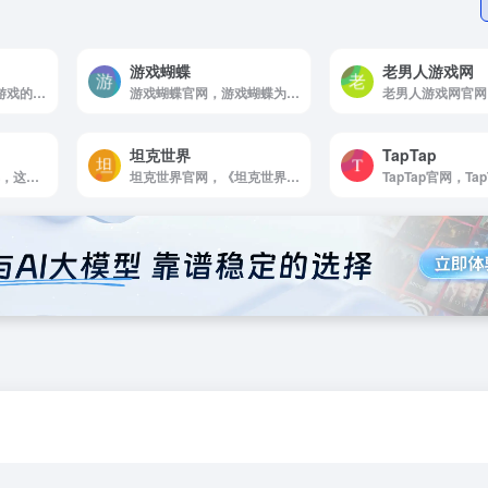
游戏蝴蝶
老男人游戏网
侠盗飞车官网，尽管游戏的画面看起来并不完美，但音效方面却与其形成强烈的反差，尤其是开车门和关车门的音效做得十分细致。游戏的高自由度也备受称赞，有别于那些循规蹈矩和被条条框框约束着的作品。总的来说，侠盗猎车手初代对于游戏行业有极大的影响。
游戏蝴蝶官网，游戏蝴蝶为游友提供手游内部福利号免费预约与领取，安卓网游与单机游戏下载，分享手游精品攻略评测，手游行业干货内容以及手游公会那点事。
坦克世界
TapTap
ZY分享官网，ZY分享，这里是一个专注于分享学习资源和免费游戏资源的平台
坦克世界官网，《坦克世界》3A战争射击网游。各系史实坦克，真实战场还原；极致感官体验，恢弘史诗原声；多人竞技对抗，战术策略制胜；大战场新玩法，享受无穷乐趣。