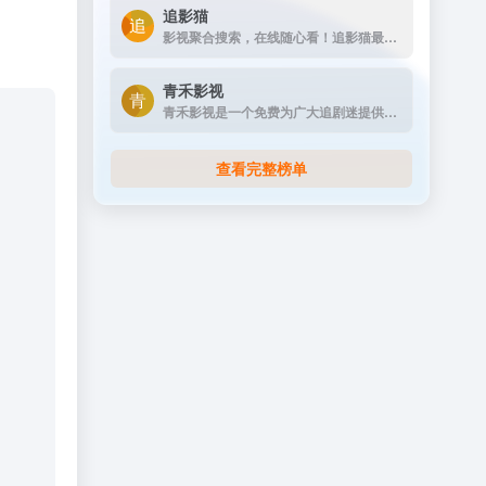
追影猫
影视聚合搜索，在线随心看！追影猫最新地址发布页（zhuiyingmao.vip），汇集全球最全电影、电视剧、综艺、动漫、纪录片等影视资源站点！
青禾影视
青禾影视是一个免费为广大追剧迷提供在线播放的影视站，涵盖大量免费的VIP电视剧资源、最新上映大片、好看的综艺节目及动漫视频，是一个播放速度快，资源多的免费影视网站
查看完整榜单