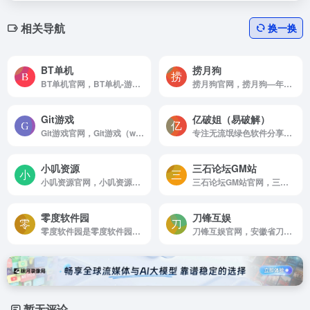
相关导航
换一换
BT单机
捞月狗
BT单机官网，BT单机-游戏仓库是一家专业PC单机游戏资源整合网站，为单机玩家提供电脑单机游戏免费下载，每日持续稳定更新ing
捞月狗官网，捞月狗—年轻人优选的新型娱乐互动平台，在这里你可以找到灵魂伴侣的互动语音聊天室，展现才艺及游戏天分的个人聊天室，与你共同游戏的游戏大神，打发寂寞时光的娱乐陪练。
Git游戏
亿破姐（易破解）
Git游戏官网，Git游戏（www，gityx，com）旨在发现GitHub上面好玩的 Html网页游戏，然后收录过来，进行汉化，方便中文区玩家进行游戏。
专注无流氓绿色软件分享、游戏下载、电脑技术、经验教程为一体的站点 ypojie.com
小叽资源
三石论坛GM站
小叽资源官网，小叽资源是一个免费的单机游戏下载站，提供丰富的游戏资源和详细的游戏介绍。我们致力于为玩家提供一条龙服务，让你体验到正版游戏无法给予的特殊体验。收藏小叽资源，畅玩无限乐趣！
三石论坛GM站官网，三石论坛官网，三石论坛gm，三石gm站，三石gm，免费GM游戏，好玩有趣的GM游戏，视频，图片等有趣事物分享交流网站
零度软件园
刀锋互娱
零度软件园是零度软件园是国内有名的老牌...
刀锋互娱官网，安徽省刀锋网络科技有限公司是是国内知名的游戏服务全产业链的企业，集游戏体验，账号租赁，几大主营业务为一体的个人游戏服务企业，并于完成数千万美元A轮，A+轮融资，估值5个亿。
暂无评论