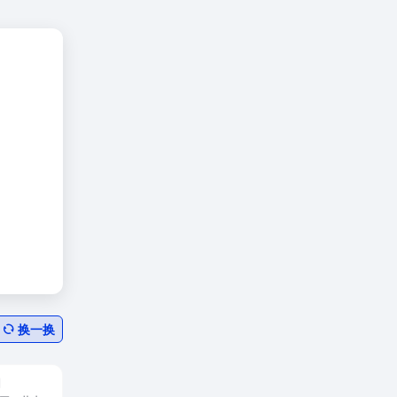
换一换
网