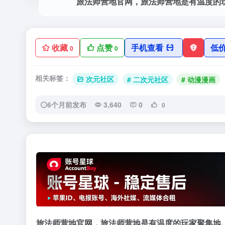
收藏
点赞
手机查看
低
0
0
相关标签：
次元社区
# 二次元社区
# 动漫漫画
6个月前发布
3,640
0
0
‹
旅法师营地官网，旅法师营地是有温度的玩家聚集地