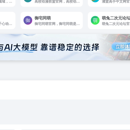
幻天领域官网，幻天领域，一个致力于优秀ACGN资源的整理发布平台，搜集整理各类音乐，萌图，动漫，游戏等二次元资源。
高校动漫联盟官网，高校动漫网是国内首个以大学动漫社团为主体用户群的动漫类综合信息网站，为各社团提供交流与服务的专业平台，目标成为中国动漫社团圈内的第一站点。同时也是一家专业从事企业校园推广，校园营销，品牌推广及校园媒体整合的文化传播组织，服务涉及校园活动执行，校园场地租赁，活动执行，活动策划等。
御宅同萌
萌兔二次元论
易次元官网，遇见万千心动！易次元代理日本知名乙女品牌Otomate作品《失忆症》《终焉之一秒》官方中文版。作为网易重磅打造的女性向互动阅读平台，海量视觉小说，精美立绘画风，甜酥男神语音，给你沉浸式恋爱体验！
御宅同萌官网，御宅同萌是一个以二次元相关资源交流分享为主的小众型社团，相遇即是缘，我们不求名不为利只为分享二次元带给彼此的快乐与感动。