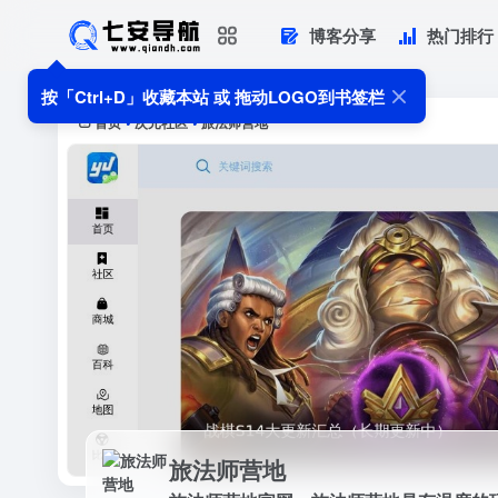
博客分享
热门排行
旅法师营地
旅法师营地官网，旅法师营地是有温度
按「Ctrl+D」收藏本站 或 拖动LOGO到书签栏
资讯，超专业的攻略，超有趣的故事，超
首页
次元社区
旅法师营地
•
•
旅法师营地