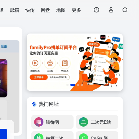
译
邮箱
快传
网盘
地图
更多
打开网站
牌等游戏的超及时的
热门网址
喵御宅
二次元E站
柚栖二次元社区
CnGal资料站