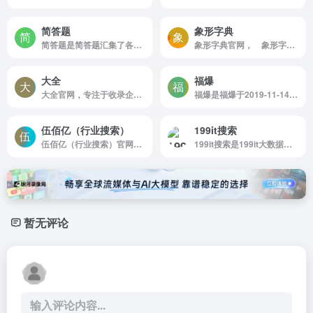
简答题
象形字典
简答题是简答题汇集了各职业资格考试真题与大学网课（超星尔雅、学习通、云青书学堂、知到、智慧树、中国大学慕课等）题目，拥有真实可靠的答案，并为您提供答案解析与错题记录，是各类考...
象形字典官网， 象形字典是一部在线版的汉字学习辞典，内容并非仅针对象形字，而是广博地搜罗各类汉字，提供字头信息，字形演变，造字解说等等，还有引申用法及分类词汇，让你耳目一新，豁然开朗的在线汉语字典：象形依据，理性解说;古老汉字，深度激活。
大全
福爆
大全官网，专注于收录企业，品牌，机构，团体或个人的官方网站，官网大全的使命是帮助网民识别真正的官方网站，从而避开日益增多的山寨，冒牌网站，以维护官方网站的权威性。
福爆是福爆于2019-11-14收录于洛库...
伍佰亿（行业搜索）
199it搜索
伍佰亿（行业搜索）官网，^(￣(oo)￣)^伍佰亿是一个您想来就来想走就走的地方，您可以在伍佰亿找你所找看你所看，您可以在伍佰亿买你所买卖你所卖，您还可以在伍佰亿发你所发学你所学。希望您在伍佰亿找到你想找到的看到你想看的，买到你想买的卖掉你想卖的，发布你想发的学到你想学的。您在这里拥有的，就是伍佰亿！- WuBaiYi，com
199it搜索是199it大数据搜索引擎
暂无评论