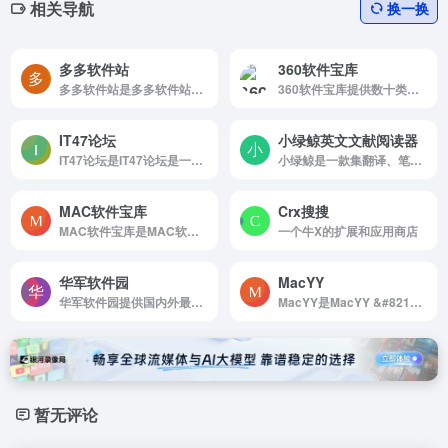
相关导航
换一换
多多软件站
360软件宝库
多多软件站是多多软件站提供最好的绿色软件和热门单机游戏下载,本站全力打造一个安全,快速,绿色,无病毒的软件和游戏下载平台,每天最新国内外最新的绿色软件、单机游戏。
360软件宝库提供数十类超过十万款的软件、应用、游戏资源下载，所有内容通过360安全中心检测，无木马病毒，无诱导广告，热门资源放心下载
IT47论坛
小绿鲸英文文献阅读器
IT47论坛是IT47论坛是一个IT视频教程，免费分享破解软件，IT资源，编程程序学习论坛，每日更新Java教程,web前端教程,python,PHP,ios,android,人工智能,大数据,C/C++,linux,go语言,微信小程序...
小绿鲸是一款集翻译、笔记、文献管理、文献汇报、写作功能于一体的云端英文文献阅读器。
MAC软件宝库
Crx搜搜
MAC软件宝库是MAC软件站,苹果软件下载服务，MAC软件下载安装
一个牛X的扩展和应用商店
华军软件园
MacYY
华军软件园提供国内外最新的绿色免费软件下载中心，其中包含电脑软件、苹果应用、安卓应用等免费电脑/手机软件下载。想了解绿色免费软件下载更多内容，尽在华军软件下载!
MacYY是MacYY &#8211; 快速获取破解软件
暂无评论