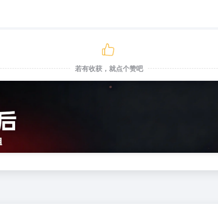
若有收获，就点个赞吧