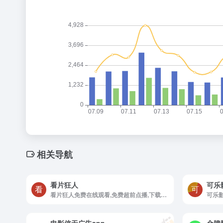
相关导航
看片狂人
可乐
看片狂人免费在线观看,免费超前点播,下载高清视频资源的网站