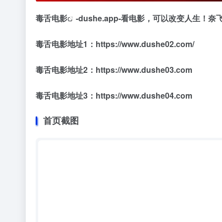
毒舌电影
-dushe.app-看电影，可以改变人生！
奈飞
毒舌电影地址1：https://www.dushe02.com/
毒舌电影地址2：https://www.dushe03.com
毒舌电影地址3：https://www.dushe04.com
首页截图