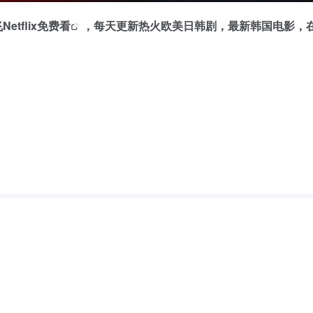
Netflix免费看
，每天更新热火欧美日韩剧，最新韩国电影，