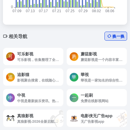
相关导航
换一换
可乐影视
蘑菇影视
可乐影视，收集整理了全网最优质、最好用的免费电影网站目录。
蘑菇影视是一个内容丰富、资源齐全的优质影视网站
追影猫
華視
影视聚合搜索，在线随心看！追影猫最新地址发布页（zhuiyingmao.vip），汇集全球最全电影、电视剧、综艺、动漫、纪录片等影视资源站点！
華視是一家知名的综合性台湾媒体公司
中視
一起刷
中視是最新娱乐资讯、热门电视剧、综艺节目和电影的综合性网站
免费在线影视网站
真狼影视
电影侠无广告app
真狼影视-2026全新启航真的不浪！
无广告影视app