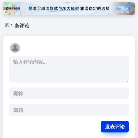
1 条评论
发表评论