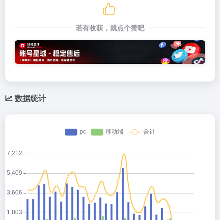
若有收获，就点个赞吧
数据统计