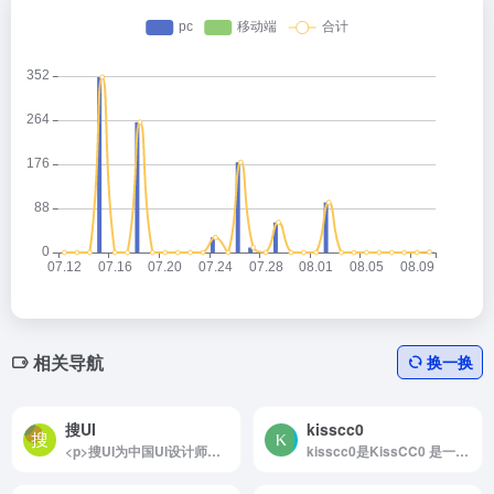
相关导航
换一换
搜UI
kisscc0
<p>搜UI为中国UI设计师提供专业的UI设计作品交易平台。打造国内优质的UI设计作品交易，售卖，下载，学习，交流社区网站。聚合ui设计，ui素材、ui设计教程，界面设计，交互设计，网页设计，图标等UI设计模板资源，为UI设计师减少70%加班时间。</p>
kisscc0是KissCC0 是一个拥有成千上万的 CC0 授权图片、易于搜索的图片库网站。