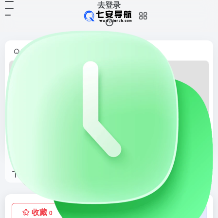
去登录
首页
UI素材
正文
•
•
界面UI素材下载
专注优质UI设计素材下载的网站,提供UI素材,UI图标素材,3d素材,UI面试作品,APP素材,毕业设计项目UI素材模板等下载服务。
收藏
点赞
低价流量卡
0
0