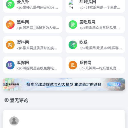
爱八卦
51吃瓜网
<p>主播八卦网(www.ibagua.com.cn)，一个专注于网红主播娱乐八卦资讯的网站！这里汇聚了全网（YY、斗鱼、虎牙、触手、龙珠、快手、熊猫、战旗、全民、映客、花椒、企鹅等直播平台）网红主播娱乐八卦资讯！掌握网红主播最新动态，了解网红主播八卦资讯，一切尽在主播八卦网！</p>
<p>51吃瓜网是一个免费在线吃瓜网站,旨在分享网络热门吃瓜事件,每日独家爆料,黑料网曝为您带来51吃瓜新鲜八卦,今日吃瓜，黑料不打烊分享正能量，一手内容尽在51吃瓜网。</p>
黑料网
爱吃瓜网
<p>黑料网_揭秘不为人知的那些事，黑料网,爆料,明星,绯闻,秘密</p>
<p>吃瓜群众日常吃瓜资源分享及热门事件的吃瓜群和吃瓜网站</p>
梨抖网
吃瓜
<p>梨抖网提供及时的娱乐八卦动态,包括中日韩娱乐资讯、分享明星趣事、音乐、八卦、图片、写真、综艺、电影、电视、动漫等信息。</p>
<p>吃瓜网,吃瓜,qq吃瓜群,qq吃瓜群免费资源,qq吃瓜资源分享群群号,吃瓜qq群,吃瓜qq资源群,吃瓜爆料QQ群,吃瓜群免费加入,吃瓜微信群,吃瓜群,吃瓜群QQ群号,吃瓜资源分享群,微信吃瓜群,瓜群</p>
呱探网
瓜神网
<p>呱探网是在线免费吃瓜网站，为吃瓜群众分享最新的网红吃瓜事件、娱乐圈明星八卦爆料、快手抖音网络主播吃瓜视频及民间奇闻等热门吃瓜内容。这里是大型的吃瓜现场，有正能量事件，有黑料不打烊，今日热点吃瓜爆料事件就在呱探网。</p>
<p>瓜神网—吃瓜群众喜欢的吃瓜网站,免费吃瓜群,吃瓜QQ群,免费吃瓜爆料qq群,一个分享免费吃瓜qq群,最新的网红吃瓜事件,娱乐圈八卦爆料,快手抖音网络主播吃瓜视频及民间奇闻等热门事件,让你仿佛身临吃瓜现场.</p>
暂无评论