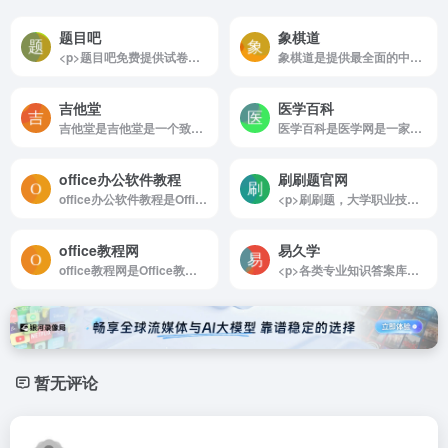
题目吧
象棋道
<p>题目吧免费提供试卷、试题、练习题、单元卷、月考卷、期末期中等试卷相关资源下载服务。</p>
象棋道是提供最全面的中国象棋棋谱在线浏览,数万局经典象棋残局,数十万局中国象棋棋谱,并有象棋小游戏供反复练习,有助于迅速提高象棋技巧
吉他堂
医学百科
吉他堂是吉他堂是一个致力于整合分享优质免费吉他谱的聚合平台！
医学百科是医学网是一家在国内非常专业的中文医学百科大全，由全国百科爱好者共同编辑，并由国内专业人士进行审核。医学百科主要建立了症状百科、疾病百科、药品百科、中医百科、基因百科、...
office办公软件教程
刷刷题官网
office办公软件教程是Office是由Microsoft(微软)公司开发的一套基于 Windows 操作系统的办公软件套装。office办公软件教程网是专业的Office办公软件学习和原创Office教程分享网站,分享高质量的Word教程...
<p>刷刷题，大学职业技能刷题工具。刷题:科学练习,手机碎片化练习;导入试题:创建自己的小题库, 将题目转为可刷的格式。自动记录错题本，可顺序练习，随机练习，智能练习，只刷错题本，只刷收藏的题目</p>
office教程网
易久学
office教程网是Office教程面向PC端和手机端打造最新、最全和最实用的office学习平台，给大家提供实用的Office教程，Office学习，office下载，Word教程，Excel教程，WPS教程，电脑基础，电脑网络...
<p>各类专业知识答案库，可快速搜索到您需要的答案。</p>
暂无评论