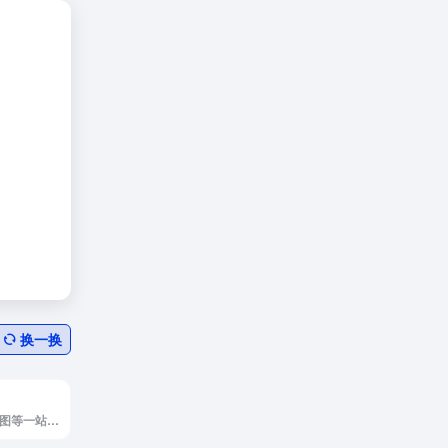
换一换
AI图片处理、AI绘图等一站式AI图像创作和设计平台；