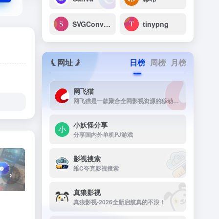
SVGConverter
tinypng
网址
日榜
周榜
月榜
网飞猫
网飞猫是一款聚合全网影视资源的移动端播放应用，主打免费、高画...
小妖怪分享
分享国内外单机PJ游戏
影视搜索
维C夸克影视搜索
›
真狼影视
真狼影视-2026全新启航真的不浪！