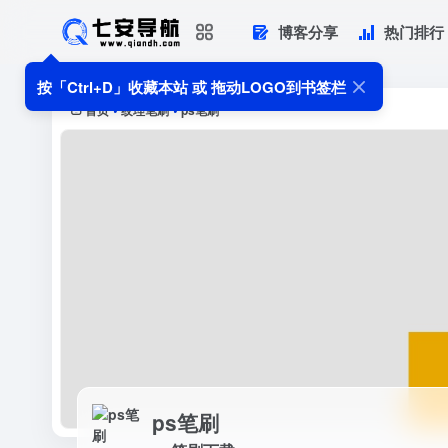
博客分享
热门排行
ps笔刷
ps笔刷下载
按「Ctrl+D」收藏本站 或 拖动LOGO到书签栏
首页
纹理笔刷
ps笔刷
•
•
ps笔刷