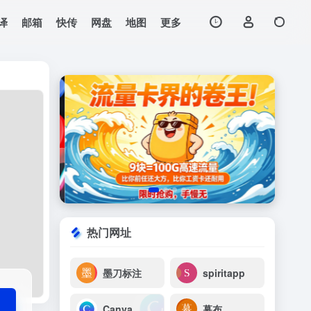
译
邮箱
快传
网盘
地图
更多
打开网站
热门网址
墨刀标注
spiritapp
Canva
幕布