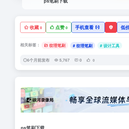
ps笔刷下载
收藏
点赞
手机查看
低
0
0
相关标签：
纹理笔刷
# 纹理笔刷
# 设计工具
6个月前发布
5,767
0
0
‹
ps笔刷下载