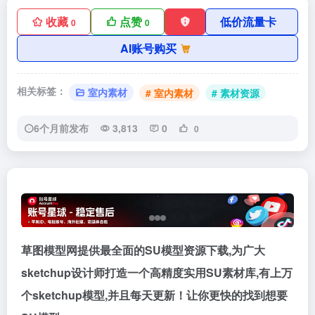
收藏
点赞
低价流量卡
0
0
AI账号购买
相关标签：
室内素材
# 室内素材
# 素材资源
6个月前发布
3,813
0
0
草图模型网提供最全面的SU模型资源下载,为广大
sketchup设计师打造一个高精度实用SU素材库,有上万
个sketchup模型,并且每天更新！让你更快的找到想要