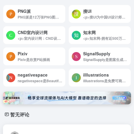
PNG派
搜UI
PNG派是12万张PNG图片免费下载,禁止商用
<p>搜UI为中国UI设计师提供专业的UI设计作品交易平台。打造国内优质的UI设计作品交易，售卖，下载，学习，交流社区网站。聚合ui设计，ui素材、ui设计教程，界面设计，交互设计，网页设计，图标等UI设计模板资源，为UI设计师减少70%加班时间。</p>
CND室内设计网
知末网
<p>室内设计网：CND设计网旗下品牌，为室内设计师提供原创作品展示，让室内设计作品被商业用户和大众所欣赏，提升室内设计价值，让世界看见您的才华&#8212;为设计师提供有效传播和服务</p>
<p>知末网-拥有近500万效果图作品,提供3d模型,su模型,材质贴图,cad图纸,软件/插件等素材下载.是帮助设计师提升工作效率,学习成长,开拓眼界的交流社区.</p>
Pixiv
SignalSupply
Pixiv是欣赏P站插画
SignalSupply是图案生成工具箱
negativespace
illlustrations
negativespace是Beautiful, High-Resolution Free Stock Photos
illlustrations是免费可商用精美的物品主题插画素材网站
暂无评论