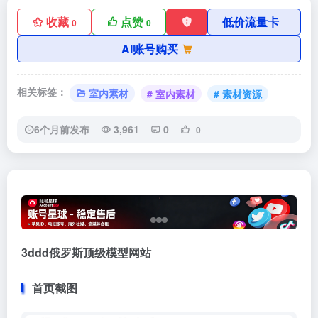
收藏
点赞
低价流量卡
0
0
AI账号购买
相关标签：
室内素材
# 室内素材
# 素材资源
6个月前发布
3,961
0
0
3ddd俄罗斯顶级模型网站
首页截图