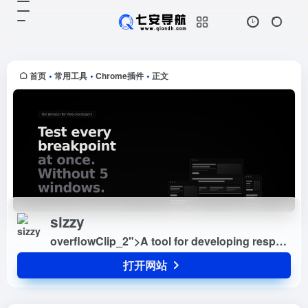
sizzy
打开网站
overflowClip_2">A tool for
developing responsive websites
crazy-fast
首页
常用工具
Chrome插件
正文
•
•
•
sizzy
overflowClip_2">A tool for developing responsive websites crazy-fast
打开网站