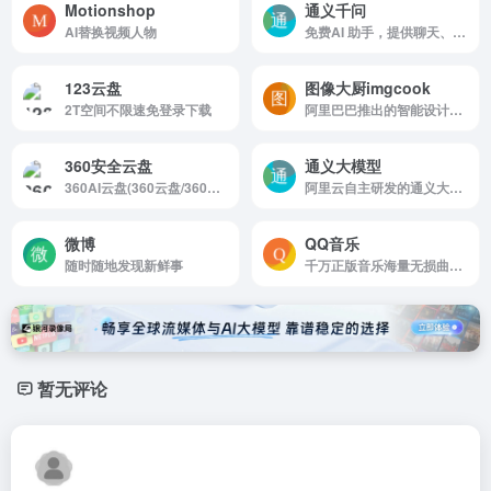
Motionshop
通义千问
AI替换视频人物
免费AI 助手，提供聊天、文档阅读、音视频速读、AI 创作（图像/视频/音频）等。阿里云自主研发的大语言模型
123云盘
图像大厨imgcook
2T空间不限速免登录下载
阿里巴巴推出的智能设计工具
360安全云盘
通义大模型
360AI云盘(360云盘/360安全云盘)旨在为用户提供安全、便捷且高效的文件存储与管理服务。360AI云盘核心功能包括超大存储空间、多端同步、自动备份、在线编辑以及AI智能服务等。
阿里云自主研发的通义大模型，凭借万亿级超大规模数据训练和领先的算法框架，实现全模态高效精准的模型服务调用。
微博
QQ音乐
随时随地发现新鲜事
千万正版音乐海量无损曲库新歌热歌
暂无评论