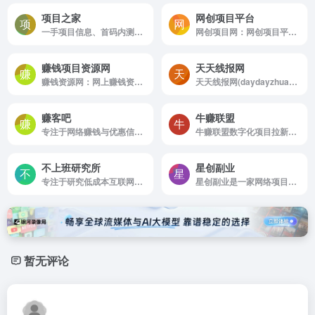
项目之家
网创项目平台
一手项目信息、首码内测等项目资源，适合上班族和创业者使用
网创项目网：网创项目平台，网创项目资源整合分享网站，免费分享对接知识付费、副业赚钱项目教程、福缘网赚论坛、中创网等各类、各平台网创资源，揭秘曝光互联网各种网创骗局，助力创业、发展副业的好网站...
赚钱项目资源网
天天线报网
赚钱资源网：网上赚钱资源大全网站，整合分享全网优质赚钱资源的平台，包括但不限于各类正规偏门暴利的网赚项目、副业项目、创业项目/生意等赚钱资源，欢迎你加入一起在网上掘金赚钱。
天天线报网(daydayzhuan.com)是一个专注于手机赚钱的网站，每天更新现金红包、话费活动、0元购商品实物等薅羊毛线报活动,为羊毛党、学生、宝妈等提供最新最优质的薅羊毛线报活动以及攻略教程，轻轻松松地赚零花钱！
赚客吧
牛赚联盟
专注于网络赚钱与优惠信息分享的导购平台
牛赚联盟数字化项目拉新推广平台
不上班研究所
星创副业
专注于研究低成本互联网创业项目，靠谱的副业赚钱干货
星创副业是一家网络项目资源整合创业平台的网站，星创副业分享网创项目、副业项目、短视频运营、电商运营、文案写作、自媒体等网络项目资源，专注互联低成本创业为草根创业者提供一站式服务平台！
暂无评论