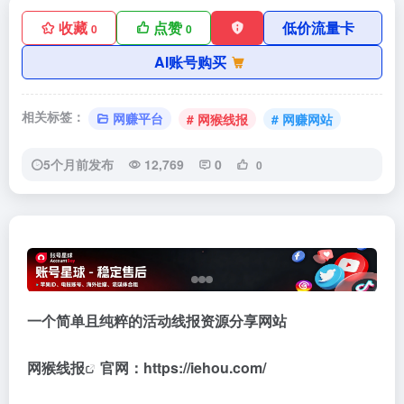
收藏
点赞
低价流量卡
0
0
AI账号购买
相关标签：
网赚平台
# 网猴线报
# 网赚网站
5个月前发布
12,769
0
0
一个简单且纯粹的活动线报资源分享网站
网猴线报
官网：https://iehou.com/