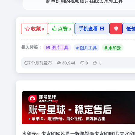
简单好用的视频图片在线去水印工具
收藏
点赞
手机查看
低
0
0
相关标签：
图片工具
# 图片工具
# 水印云
7个月前发布
30,944
0
0
‹
水印云
去水印网站是一款集视频去水印|图片去水印