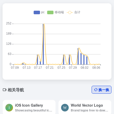
相关导航
换一换
iOS Icon Gallery
World Vector Logo
Showcasing beautiful icon designs from the iOS App Store
Brand logos free to download