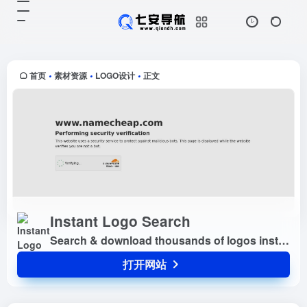
Instant Logo Search
打开网站
Search & download thousands
of logos instantly
首页
素材资源
LOGO设计
正文
•
•
•
Instant Logo Search
Search & download thousands of logos instantly
打开网站