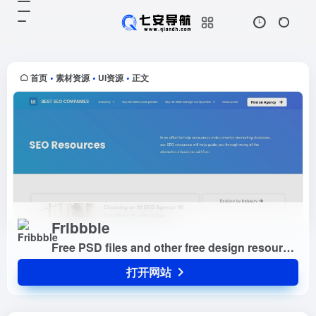
Fribbble
打开网站
Free PSD files and other free
design resources by Dribbblers.
首页
素材资源
UI资源
正文
•
•
•
Fribbble
Free PSD files and other free design resources by Dribbblers.
打开网站