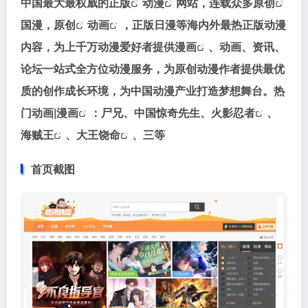
中国最大最权威的
正版
动漫
网站，连载众多
原创
国漫，
原创
动画
，正版日漫等海内外最热正版动漫
内容，为上千万动漫爱好者提供
漫画
、动画、资讯、
论坛一站式全方位动漫服务，为原创动漫作者提供最优
质的创作成长环境，为中国动漫产业打造梦想舞台。热
门动画|
漫画
：尸兄、中国惊奇先生、
火影忍者
、
海贼王
、
大王饶命
、三等
首页截图