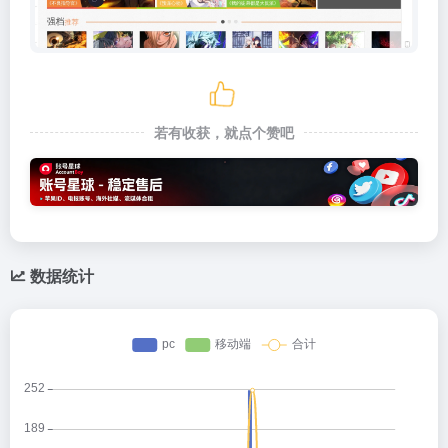
若有收获，就点个赞吧
数据统计