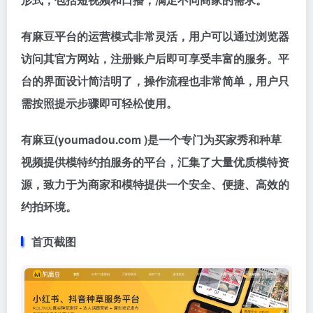
有麻豆平台的运营模式非常灵活，用户可以通过浏览器
访问其官方网站，注册账户后即可享受丰富的服务。平
台的界面设计简洁明了，操作流程也非常简单，用户只
需按照提示步骤即可轻松使用。
有麻豆(youmadou.com )是一个专门为买家秀和种草
视频提供模特约拍服务的平台，汇集了大量优质模特资
源，致力于为商家和模特提供一个安全、便捷、高效的
约拍环境。
首页截图