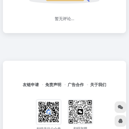
暂无评论...
友链申请
免责声明
广告合作
关于我们
扫码加群
扫码关注公众号