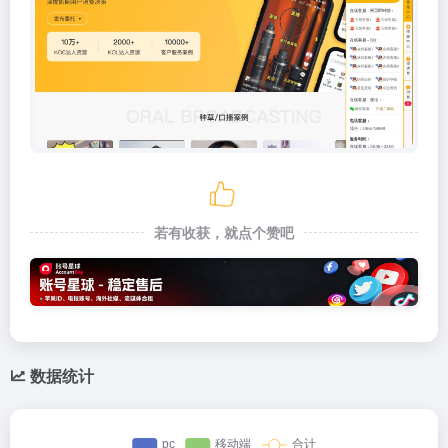
若有收获，就点个赞吧
数据统计