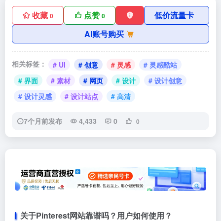
收藏
点赞
低价流量卡
0
0
AI账号购买
相关标签：
# UI
# 创意
# 灵感
# 灵感酷站
# 界面
# 素材
# 网页
# 设计
# 设计创意
# 设计灵感
# 设计站点
# 高清
7个月前发布
4,433
0
0
关于Pinterest网站靠谱吗？用户如何使用？