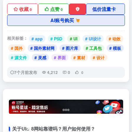
收藏
点赞
低价流量卡
0
0
AI账号购买
相关标签：
# app
# PSD
# UI
# UI设计
# 动效
# 国外
# 国外素材网
# 图片库
# 工具包
# 模板
# 源文件
# 灵感
# 界面
# 素材
# 设计
7个月前发布
4,212
0
0
关于
UI
8网站靠谱吗？用户如何使用？