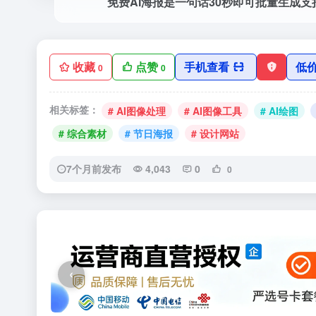
免费AI海报是一句话30秒即可批量生成
收藏
点赞
手机查看
低
0
0
相关标签：
# AI图像处理
# AI图像工具
# AI绘图
# 综合素材
# 节日海报
# 设计网站
7个月前发布
4,043
0
0
‹