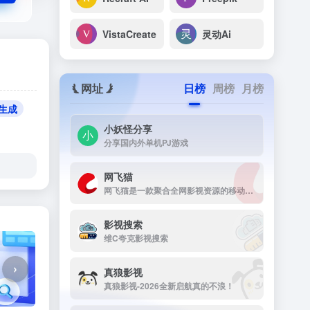
VistaCreate
灵动Ai
网址
日榜
周榜
月榜
报生成
小妖怪分享
分享国内外单机PJ游戏
网飞猫
网飞猫是一款聚合全网影视资源的移动端播放应用，主打免费、高画...
影视搜索
维C夸克影视搜索
›
真狼影视
真狼影视-2026全新启航真的不浪！