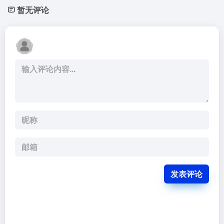
暂无评论
发表评论