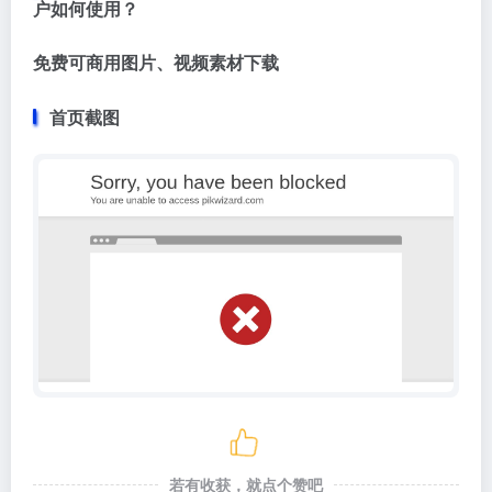
户如何使用？
免费可商用图片、视频素材下载
首页截图
若有收获，就点个赞吧