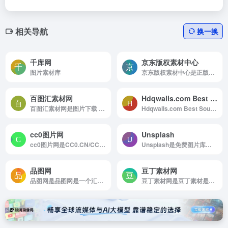
相关导航
换一换
千库网
京东版权素材中心
图片素材库
京东版权素材中心是正版素材交易平台
百图汇素材网
Hdqwalls.com Best Source For HD,4k,5k,8k Wallpapers
百图汇素材网是图片下载 优质的中国站 百图...
Hdqwalls.com Best Source For HD,4k,5k,8k Wallpapers是Download HD Wallpapers, Desktop Wallpapers, Widescreen Wallpapers In High Quality
cc0图片网
Unsplash
cc0图片网是CC0.CN/CC零图片网，可用于商业用途的免费图片素材聚合。
Unsplash是免费图片库，适合任何项目使用，无版权限制
品图网
豆丁素材网
品图网是品图网是一个汇集了商业原创广告图片设计。
豆丁素材网是豆丁素材是专注免费设计素材下载的网站，涵盖行业优质精品视频模板、背景视频、PPT模板、Word模板、配乐音效、字体及各类免费素材，集各类办公设计元素于一体，下载办公设计模板就...