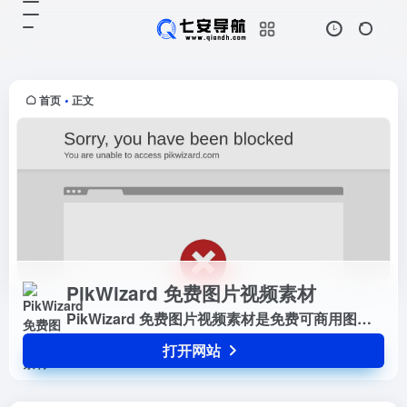
PikWizard 免费图片视频素材
打开网站
PikWizard 免费图片视频素材是免
费可商用图片、视频素材下载
首页
正文
•
PikWizard 免费图片视频素材
PikWizard 免费图片视频素材是免费可商用图片、视频素材下载
打开网站