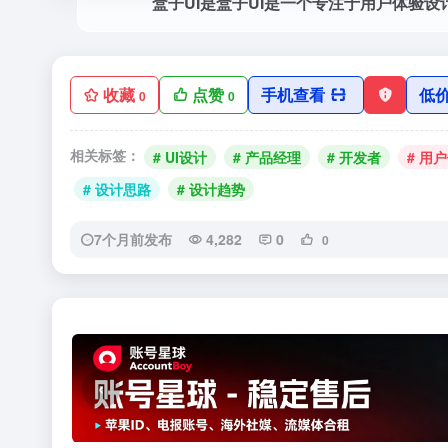
盒子UI是盒子UI是一个专注于用户体验设
收藏
点赞
手机查看
低
0
0
相关标签：
# UI设计
# 产品经理
# 开发者
# 用
# 设计思路
# 设计趋势
7个月前发布
4,282
0
0
‹