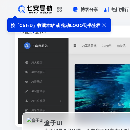
博客分享
热门排行
盒子UI
盒子UI是盒子UI是一个专注于用户体验
按「Ctrl+D」收藏本站 或 拖动LOGO到书签栏
首页
盒子UI
•
盒子UI