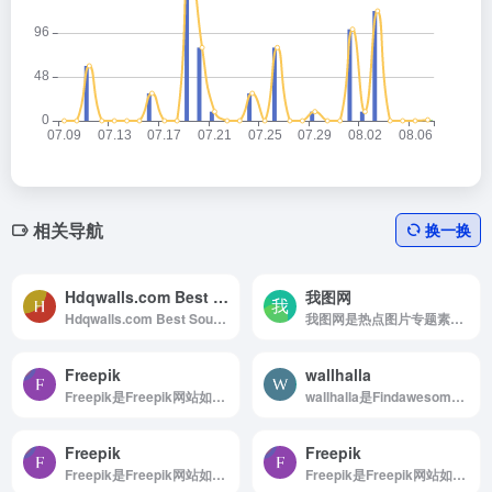
相关导航
换一换
Hdqwalls.com Best Source For HD,4k,5k,8k Wallpapers
我图网
Hdqwalls.com Best Source For HD,4k,5k,8k Wallpapers是Download HD Wallpapers, Desktop Wallpapers, Widescreen Wallpapers In High Quality
我图网是热点图片专题素材下载
Freepik
wallhalla
Freepik是Freepik网站如何使用 浏览...
wallhalla是Findawesomehighqualitywallpapersfordesktopandmobileinoneplace.
Freepik
Freepik
Freepik是Freepik网站如何使用 浏览...
Freepik是Freepik网站如何使用 浏览...