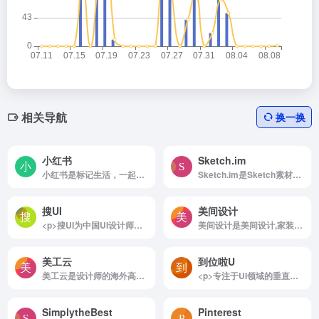
相关导航
换一换
小红书
Sketch.im
小红书是标记生活，一起分享和发现世界的精彩
Sketch.im是Sketch素材、插件、视频等相关资源。
搜UI
美间设计
<p>搜UI为中国UI设计师提供专业的UI设计作品交易平台。打造国内优质的UI设计作品交易，售卖，下载，学习，交流社区网站。聚合ui设计，ui素材、ui设计教程，界面设计，交互设计，网页设计，图标等UI设计模板资源，为UI设计师减少70%加班时间。</p>
美间设计是美间设计,家装设计软件,设计素材,
美工云
到位啦U
美工云是设计师的海外高端素材宝库
<p>专注于UI领域的垂直素材资源共享平台，为UI设计师提供免费UI设计素材和设计交流平台。8000+精选优质素材，最新最全的优质UI套件、插图插画、样机、ICON素材，无需网盘体验超高速下载通道，登录即可免费下载。</p>
SimplytheBest
Pinterest