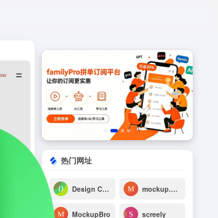
打开网站
热门网址
Design Camera
mockup.ceacle
MockupBro
screely