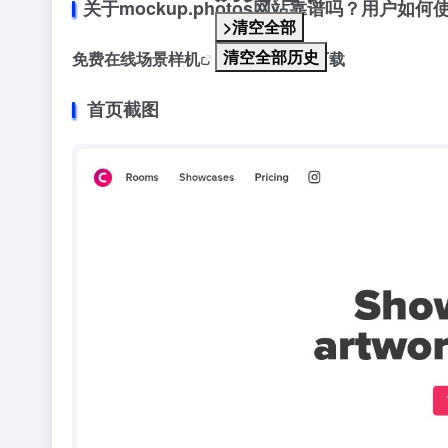
关于mockup.photos网站靠谱吗？用户如何
>清空全部
清空全部历史
免费在线场景
样机
，登录后可以下载
首页截图