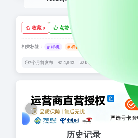
收藏
点赞
手机查看
低
0
0
相关标签：
# 样机
# 样机模板
# 样机模板网站
7个月前发布
4,942
0
0
‹
历史记录