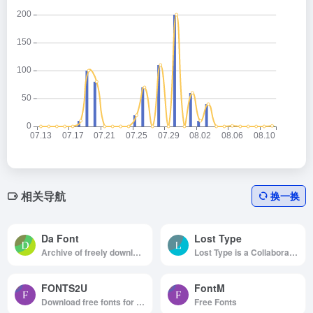
相关导航
换一换
Da Font
Lost Type
Archive of freely downloadable fonts.
Lost Type is a Collaborative Digital Type Foundry
FONTS2U
FontM
Download free fonts for Windows and Macintosh.
Free Fonts