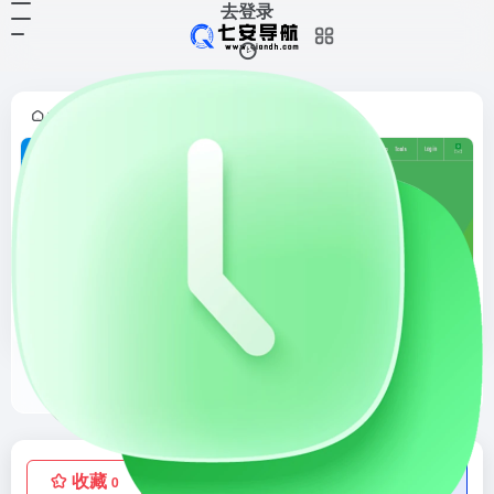
去登录
首页
素材资源
字体资源
正文
•
•
•
OnlineWebFonts
WEB Free Fonts for Windows and Mac / Font free Download
收藏
点赞
低价流量卡
0
0