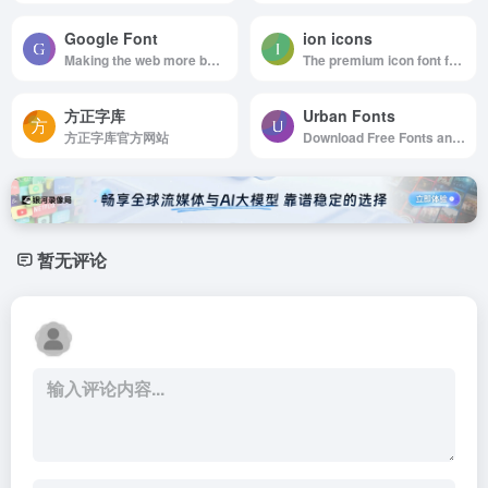
Google Font
ion icons
Making the web more beautiful, fast, and open through great typography
The premium icon font for Ionic Framework
方正字库
Urban Fonts
方正字库官方网站
Download Free Fonts and Free Dingbats.
暂无评论