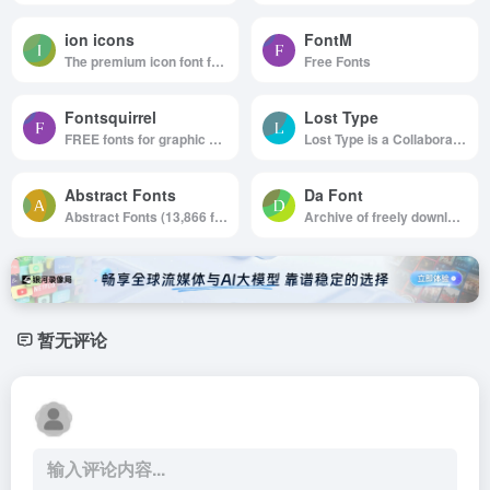
ion icons
FontM
The premium icon font for Ionic Framework
Free Fonts
Fontsquirrel
Lost Type
FREE fonts for graphic designers
Lost Type is a Collaborative Digital Type Foundry
Abstract Fonts
Da Font
Abstract Fonts (13,866 free fonts)
Archive of freely downloadable fonts.
暂无评论