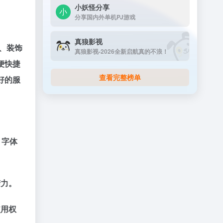
小妖怪分享
分享国内外单机PJ游戏
真狼影视
、装饰
真狼影视-2026全新启航真的不浪！
便快捷
查看完整榜单
好的服
、
字体
精力。
使用权