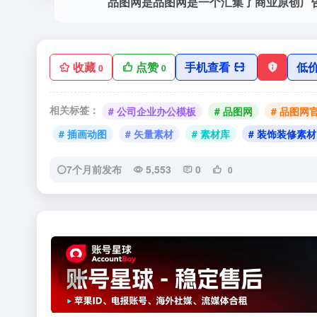
品图网是品图网是一个汇集了商业原创广
收藏
点赞
手机查看
低
0
0
相关标签：
# 公司企业办公模板
# 品图网
# 品图网
# 插画动图
# 矢量素材
# 素材库
# 装饰装修素材
7个月前发布
5,553
0
0
‹