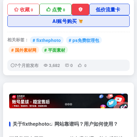
收藏
点赞
低价流量卡
0
0
AI账号购买
相关标签：
# fixthephoto
# ps免费纹理包
# 国外素材网
# 平面素材
7个月前发布
3,682
0
0
关于
fixthephoto
网站靠谱吗？用户如何使用？