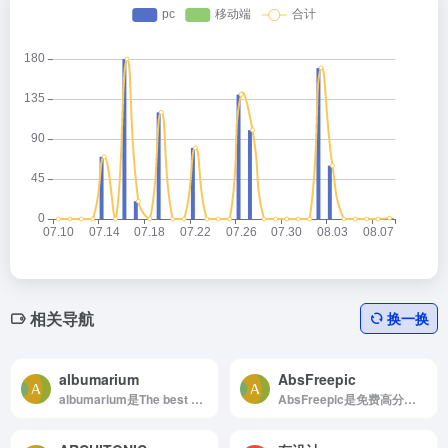
相关导航
换一换
albumarium
AbsFreepic
albumarium是The best place to find &amp; share beautiful images
AbsFreepic是免费高分辨率图片