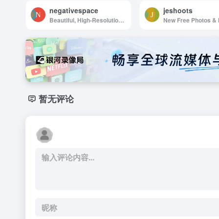
negativespace
jeshoots
Beautiful, High-Resolution Free Stock Photos
暂无评论