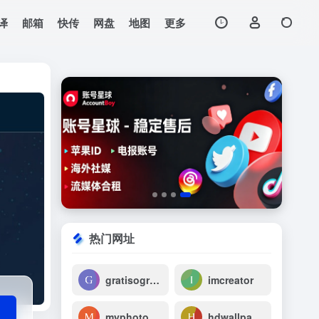
译
邮箱
快传
网盘
地图
更多
打开网站
热门网址
gratisography
imcreator
myphotopack
hdwallpapers