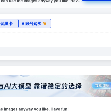
Photos that happen along the way. You can use the images anyway you like. Have fun!
价流量卡
AI账号购买
he images anyway you like. Have fun!