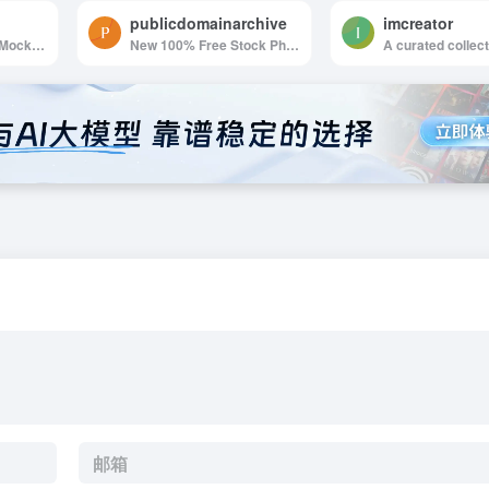
publicdomainarchive
imcreator
New Free Photos & Mockups in to your Inbox!
New 100% Free Stock Photos. Every. Single. Week.