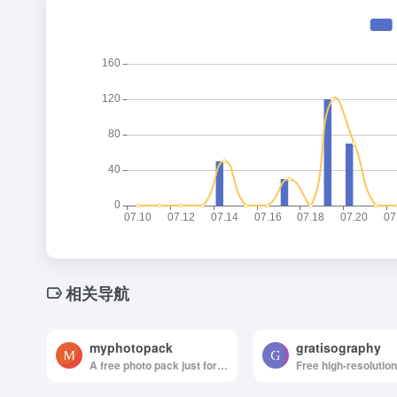
相关导航
myphotopack
gratisography
A free photo pack just for you. Every month.