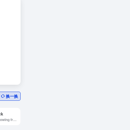
换一换
ck
Exclusive mindblowing freebies for designers and developers