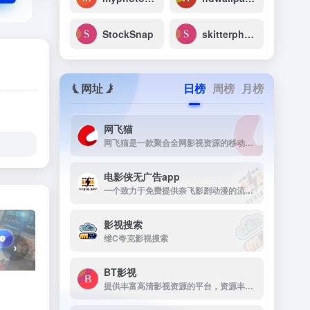
StockSnap
skitterphoto
网址
日榜
周榜
月榜
网飞猫
网飞猫是一款聚合全网影视资源的移动端播放应用，主打免费、高画...
电影侠无广告app
一个致力于免费提供奈飞影剧动漫的流媒体播放平台
影视搜索
维C夸克影视搜索
›
BT影视
提供丰富高清影视资源的平台，资源丰富，更新及时，画质高清，支持多终端下载，是影视爱好者的理想选择。