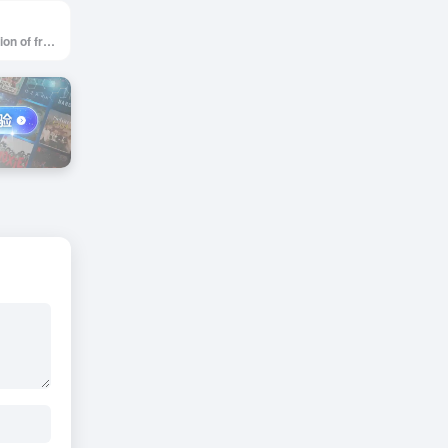
A curated collection of free web design resources, all for commercial use.