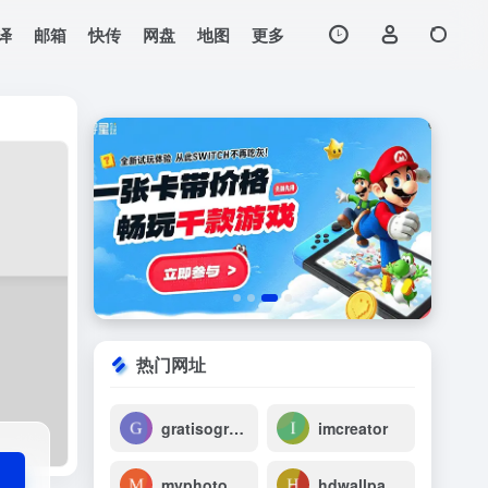
译
邮箱
快传
网盘
地图
更多
打开网站
热门网址
gratisography
imcreator
myphotopack
hdwallpapers