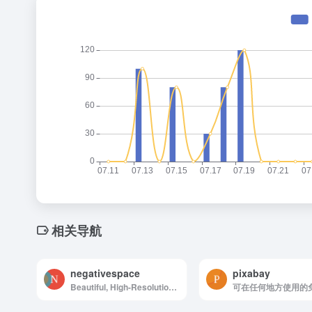
相关导航
negativespace
pixabay
Beautiful, High-Resolution Free Stock Photos