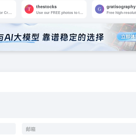
thestocks
gratisography
Free Stock Photos for Creative Professionals
Use our FREE photos to tell your story!