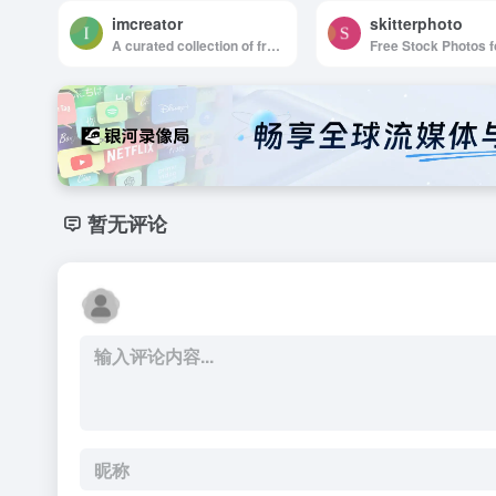
imcreator
skitterphoto
A curated collection of free web design resources, all for commercial use.
暂无评论