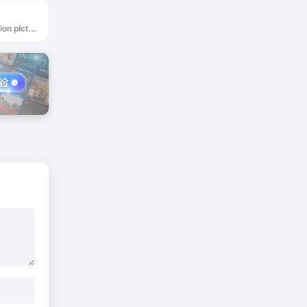
Free high-resolution pictures you can use on your personal and commercial projects, free of copyright restrictions.