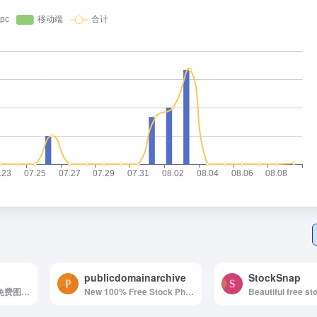
publicdomainarchive
StockSnap
可在任何地方使用的免费图片和视频
New 100% Free Stock Photos. Every. Single. Week.
Beautiful free s