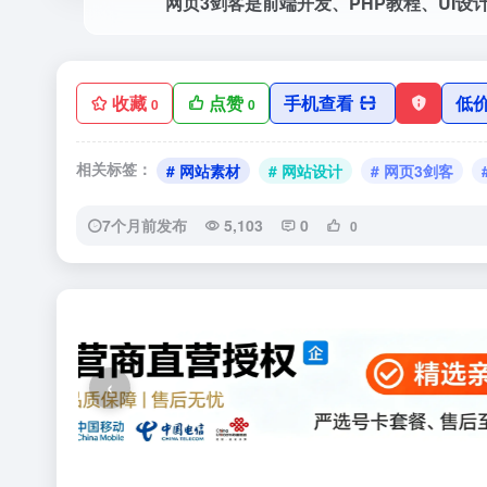
网页3剑客是前端开发、PHP教程、UI设计、
收藏
点赞
手机查看
低
0
0
相关标签：
# 网站素材
# 网站设计
# 网页3剑客
7个月前发布
5,103
0
0
‹