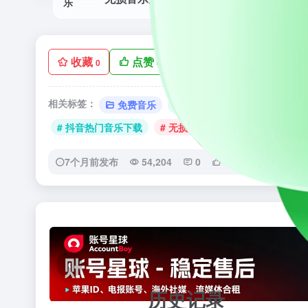
收藏
点赞
手机查看
低
0
0
相关标签：
免费音乐
# kkws.top
# mp3免费音
# 抖音热门音乐下载
# 无损音乐下载
# 歌曲免费下
7个月前发布
54,204
0
0
‹
历史记录