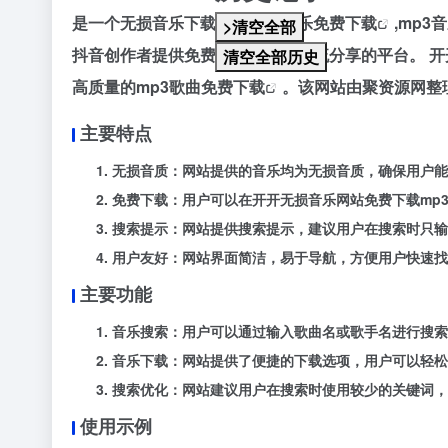
是一个
无损音乐下载
，无损
音乐免费下载
,mp3
>清空全部
抖音创作者提供
免费音乐
素材交流分享的平台。 
清空全部历史
高质量的mp3
歌曲免费下载
。该网站由聚资源网整
主要特点
无损音质
：网站提供的音乐均为无损音质，确保用户能
免费下载
：用户可以在开开无损音乐网站免费下载mp
搜索提示
：网站提供搜索提示，建议用户在搜索时只输
用户友好
：网站界面简洁，易于导航，方便用户快速找
主要功能
音乐搜索
：用户可以通过输入歌曲名或歌手名进行搜索
音乐下载
：网站提供了便捷的下载选项，用户可以轻松
搜索优化
：网站建议用户在搜索时使用较少的关键词，
使用示例