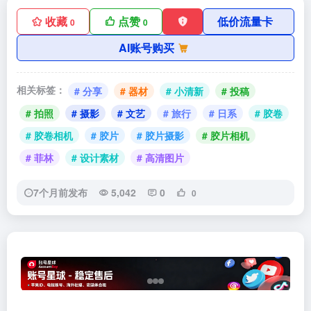
收藏
点赞
低价流量卡
0
0
AI账号购买
相关标签：
# 分享
# 器材
# 小清新
# 投稿
# 拍照
# 摄影
# 文艺
# 旅行
# 日系
# 胶卷
# 胶卷相机
# 胶片
# 胶片摄影
# 胶片相机
# 菲林
# 设计素材
# 高清图片
7个月前发布
5,042
0
0