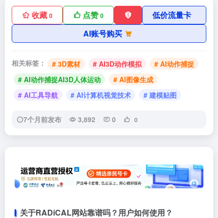
收藏
点赞
低价流量卡
0
0
AI账号购买
相关标签：
# 3D素材
# AI3D动作模拟
# AI动作捕捉
# AI动作捕捉AI3D人体运动
# AI图像生成
# AI工具导航
# AI计算机视觉技术
# 建模贴图
7个月前发布
3,892
0
0
关于RADiCAL网站靠谱吗？用户如何使用？