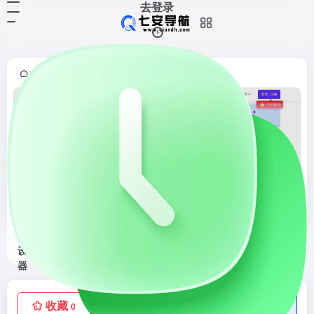
去登录
首页
正文
•
爱设计在线设计神器
爱设计在线设计神器是活动海报,公众号配图,朋友圈封面,电商等百万可商用模版一键出图。
收藏
点赞
低价流量卡
0
0