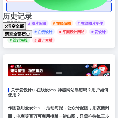
AI账号购买
历史记录
相关标签：
# 图片编辑
# 在线做图
# 在线图片制作
>清空全部
# 在线工具
# 在线设计
# 平面设计网站
# 爱设计
清空全部历史
# 设计海报
# 设计素材
关于
爱设计
在线设计
神器网站靠谱吗？用户如何
使用？
作图就用
爱设计
，活动海报，公众号配图，朋友圈封
面，电商等百万可商用模版一键出图，只需拖拉拽三步