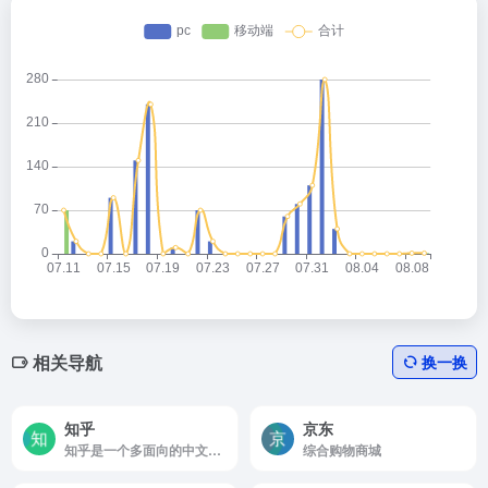
相关导航
换一换
知乎
京东
知乎是一个多面向的中文互联网平台，它不仅是一个问答社区，也是一个内容分享和讨论的场所。
综合购物商城