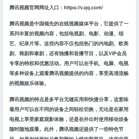
腾讯视频官网网址入口：https://v.qq.com/
腾讯视频是中国领先的在线视频媒体平台，它提供了一
系列丰富的视频内容，包括电视剧、电影、动漫、综
艺、纪录片等。这些内容不仅包括热门的内地剧、欧美
剧、韩剧和泰剧，还有独播和首播节目，以及VIP会员
专享的特权和优惠活动。用户可以在手机、电脑、电视
等多种设备上观看腾讯视频提供的内容，享受高清流畅
的视频娱乐体验。
腾讯视频的特点是多平台无缝应用和快捷分享，这意味
着用户可以在不同的设备之间轻松切换，无论是在家用
电视上享受家庭观影体验，还是在外出时使用移动设备
随时随地观看。此外，腾讯视频还提供了一些特色节
目，如原创动画短片集和预约上线的新节目，这些内容