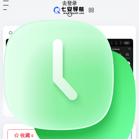
去登录
首页
官方影视
正文
•
•
腾讯视频
在线视频媒体平台
收藏
点赞
低价流量卡
0
0