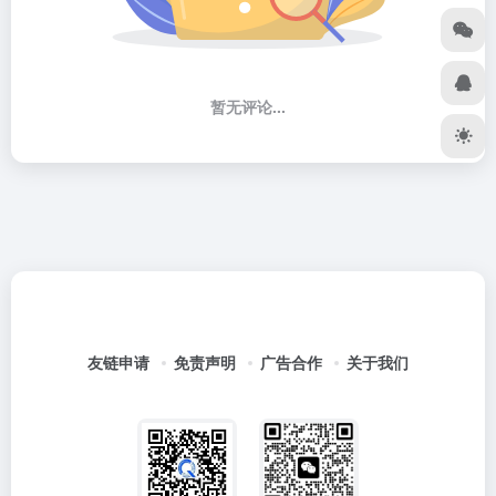
暂无评论...
友链申请
免责声明
广告合作
关于我们