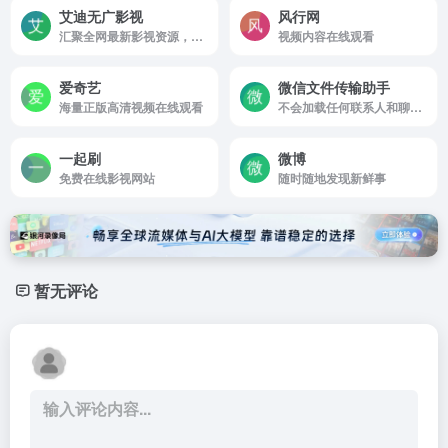
艾迪无广影视
风行网
汇聚全网最新影视资源，免费一键保存到网盘后观看
视频内容在线观看
爱奇艺
微信文件传输助手
海量正版高清视频在线观看
不会加载任何联系人和聊天信息
一起刷
微博
免费在线影视网站
随时随地发现新鲜事
暂无评论