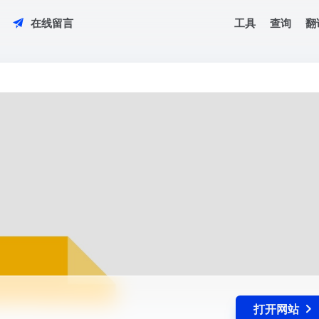
工具
查询
翻
在线留言
打开网站