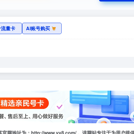
价流量卡
AI账号购买
址为：http://www.vv8.com/ 。该网站专注于为用户提