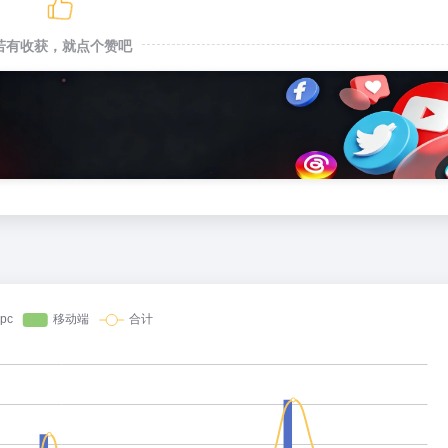
若有收获，就点个赞吧