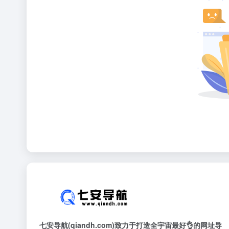
七安导航(qiandh.com)致力于打造全宇宙最好👌的网址导