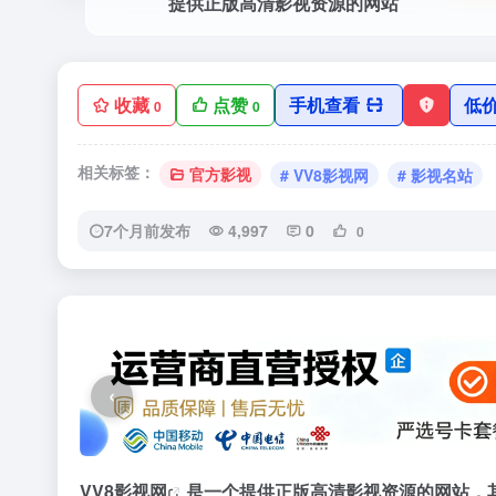
提供正版高清影视资源的网站
收藏
点赞
手机查看
低
0
0
相关标签：
官方影视
# VV8影视网
# 影视名站
7个月前发布
4,997
0
0
‹
VV8影视网
是一个提供正版高清影视资源的网站，其官网地