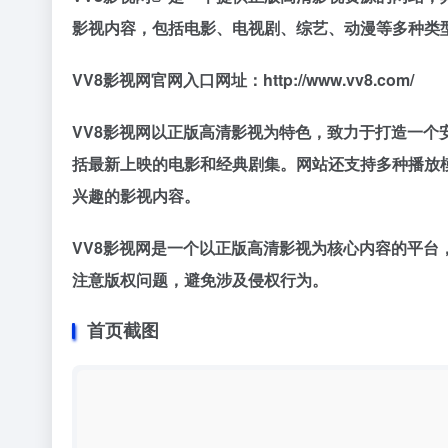
影视内容，包括电影、电视剧、综艺、动漫等多种类
VV8影视网官网入口网址：http://www.vv8.com/
VV8影视网以正版高清影视为特色，致力于打造一
括最新上映的电影和经典剧集。网站还支持多种播放
兴趣的影视内容。
VV8影视网是一个以正版高清影视为核心内容的平
注意版权问题，避免涉及侵权行为。
首页截图