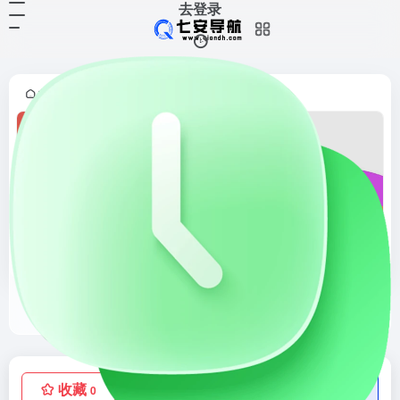
去登录
首页
官方影视
正文
•
•
快手
短视频App
收藏
点赞
低价流量卡
0
0