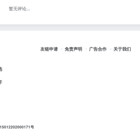
暂无评论...
友链申请
免责声明
广告合作
关于我们
选
开
012202000171号