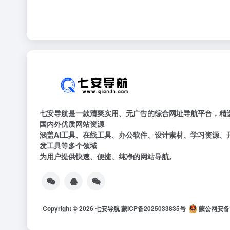
七安导航是一款清爽实用、无广告的综合网址导航平台，精
国内外优质网站资源
涵盖AI工具、在线工具、办公软件、设计素材、学习资源、
发工具等多个领域
为用户提供快速、便捷、纯净的网站导航。
Copyright © 2026
七安导航
蒙ICP备2025033835号
蒙公网安备15