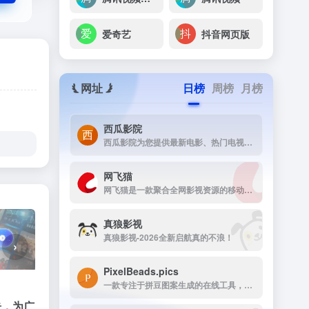
爱奇艺
抖音网页版
网址
日榜
周榜
月榜
西瓜影院
西瓜影院为您提供最新电影、热门电视剧、综艺动漫免费在线观看，高清流畅无广告，海量片源每日更新，打造极致观影体验。
网飞猫
网飞猫是一款聚合全网影视资源的移动端播放应用，主打免费、高画...
真狼影视
真狼影视-2026全新启航真的不浪！
›
PixelBeads.pics
一款专注于拼豆图案生成的在线工具，用户只需上传任意照片或图片，即可一键将其像素化为可打印的拼豆图稿。
告，为广