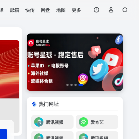
译
邮箱
快传
网盘
地图
更多
打开网站
热门网址
腾讯视频
爱奇艺
腾讯视频海外版
腾讯视频