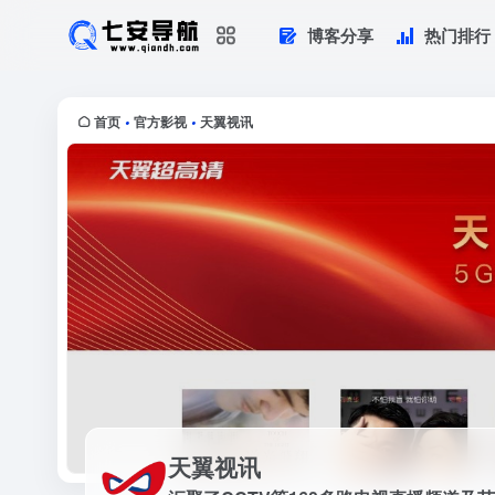
博客分享
热门排行
天翼视讯
汇聚了CCTV等160多路电视直播频道
首页
官方影视
天翼视讯
•
•
天翼视讯