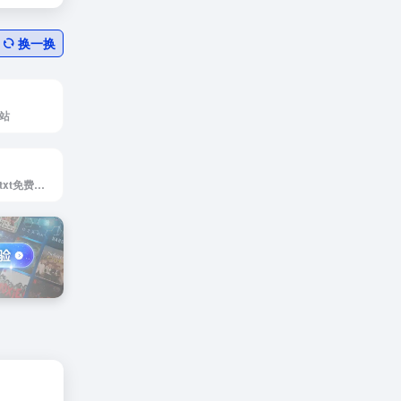
换一换
站
贼吧网电子书下载txt免费全集下载