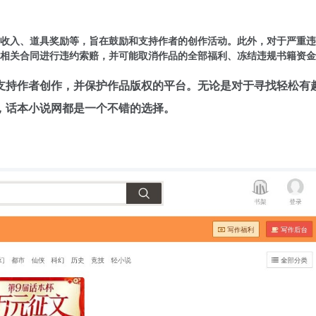
收入、道具奖励等，旨在鼓励和支持作者的创作活动。此外，对于严重违
相关合同进行违约索赔，并可能取消作品的全部福利、冻结违规书籍资金
支持作者创作，并保护作品版权的平台。无论是对于寻找轻松有
，话本小说网都是一个不错的选择。