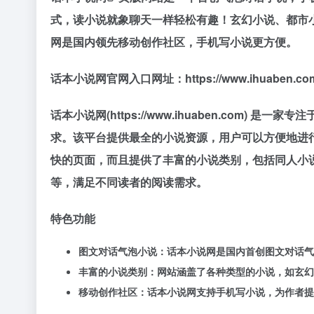
式，读小说就象聊天一样轻松有趣！玄幻小说、都市
网是国内领先移动创作社区，手机写小说更方便。
话本小说网官网入口网址：https://www.ihuaben.co
话本小说网(https://www.ihuaben.com
求。该平台提供最全的小说资源，用户可以方便地进
快的页面，而且提供了丰富的小说类别，包括同人小说
等，满足不同读者的阅读需求。
特色功能
图文对话气泡小说：话本小说网是国内首创图文对话气
丰富的小说类别：网站涵盖了各种类型的小说，如玄幻
移动创作社区：话本小说网支持手机写小说，为作者提