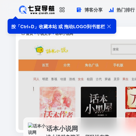
博客分享
热门排行
话本小说网
读小说就象聊天一样轻松有趣
按「Ctrl+D」收藏本站 或 拖动LOGO到书签栏
首页
小说文学
话本小说网
•
•
话本小说网