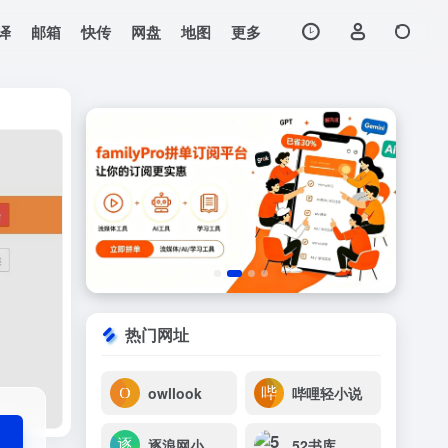
译
邮箱
快传
网盘
地图
更多
打开网站
热门网址
owllook
哔哩轻小说
逐浪网小说网
52书库