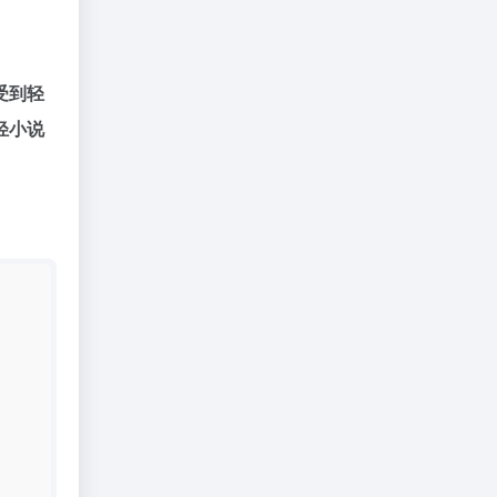
受到轻
轻小说