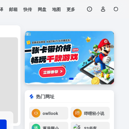
译
邮箱
快传
网盘
地图
更多
打开网站
热门网址
owllook
哔哩轻小说
逐浪网小说网
52书库