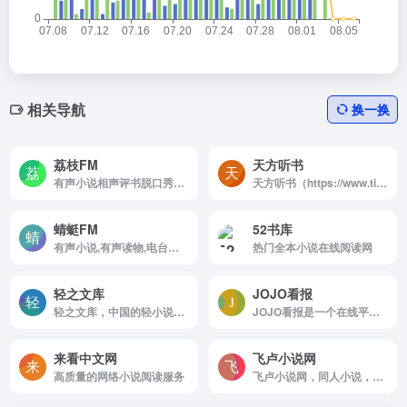
相关导航
换一换
荔枝FM
天方听书
有声小说相声评书脱口秀广播剧听书直播FM
天方听书（https://www.tingbook.com/）是集有声书播讲、原创小说发布、知识付费内容于一体的综合性音频阅读平台
蜻蜓FM
52书库
有声小说,有声读物,电台广播在线听书
热门全本小说在线阅读网
轻之文库
JOJO看报
轻之文库，中国的轻小说文库
JOJO看报是一个在线平台，专注于提供老报纸、期刊和杂志的在线阅读和下载服务。涵盖了《人民日报》、《参考消息》、《红旗》以及《人民画报》等报刊，时间跨度从建国时期到现代。
来看中文网
飞卢小说网
高质量的网络小说阅读服务
飞卢小说网，同人小说，好看的免费小说网